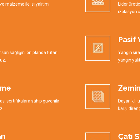
 ve malzeme ile ısı yalıtım
Lider üret
izolasyon 
Pasif 
san sağlığını ön planda tutan
Yangın sıra
uz.
yangın yalı
rme
Zemin
ası sertifikalara sahip güvenilir
Dayanıklı, 
z.
karşı diren
rı
Çatı S