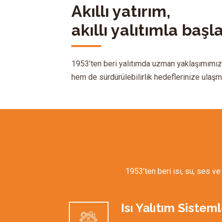
Akıllı yatırım,
akıllı yalıtımla başl
1953’ten beri yalıtımda uzman yaklaşımımızla
hem de sürdürülebilirlik hedeflerinize ulaş
1953’ten beri ısı, su, ses v
Isı Yalıtım Sisteml