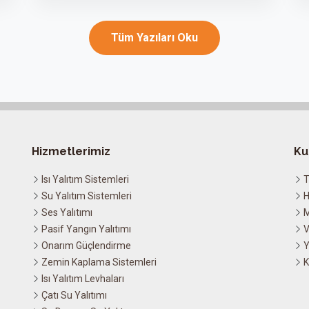
Tüm Yazıları Oku
Hizmetlerimiz
Ku
Isı Yalıtım Sistemleri
T
Su Yalıtım Sistemleri
H
Ses Yalıtımı
M
Pasif Yangın Yalıtımı
V
Onarım Güçlendirme
Y
Zemin Kaplama Sistemleri
K
Isı Yalıtım Levhaları
Çatı Su Yalıtımı