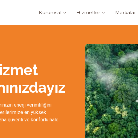
Kurumsal
Hizmetler
Markalar
izmet
nınızdayız
nızın enerji verimliliğini
terilerimize en yüksek
aha güvenli ve konforlu hale