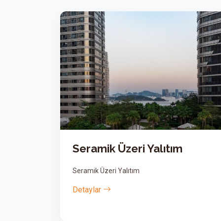
alıtım
Brüt Beton Astarı Ned
Brüt Beton Astarı Nedir?
Detaylar