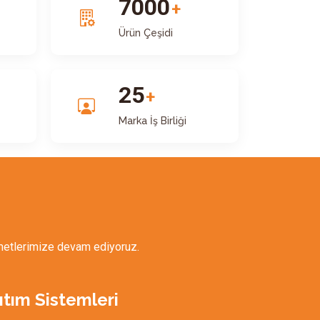
7000
+
Ürün Çeşidi
25
+
Marka İş Birliği
izmetlerimize devam ediyoruz.
ıtım Sistemleri