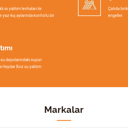
 ısı yalıtım levhaları ile
Çatıda biri
e yaz-kış aylarında konforlu bir
engeller.
tımı
 su depolarındaki suyun
a Haydar Boz su yalıtım
Markalar