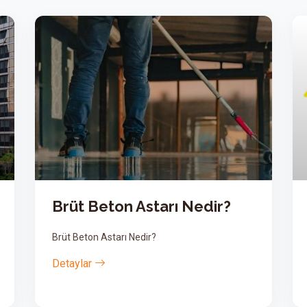
ir?
Grout Harçları Nelerdir?
Grout Harçları Nelerdir?
Detaylar