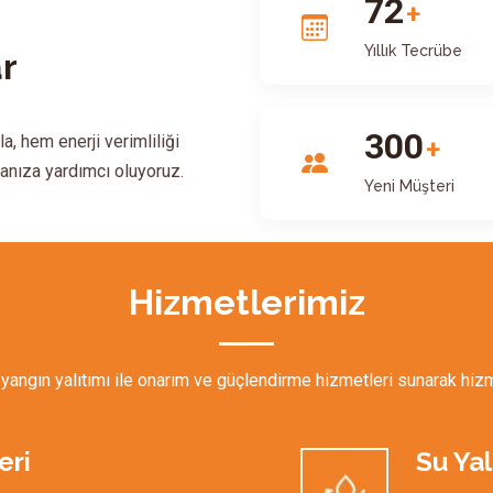
72
+
Yıllık Tecrübe
ar
300
, hem enerji verimliliği
+
manıza yardımcı oluyoruz.
Yeni Müşteri
Hizmetlerimiz
e yangın yalıtımı ile onarım ve güçlendirme hizmetleri sunarak h
eri
Su Yal