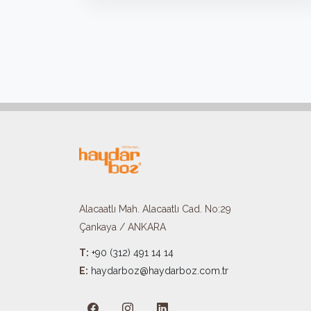
Alacaatlı Mah. Alacaatlı Cad. No:29
Çankaya / ANKARA
T:
+90 (312) 491 14 14
E:
haydarboz@haydarboz.com.tr​