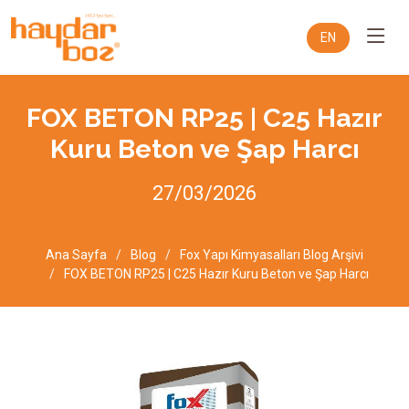
EN
FOX BETON RP25 | C25 Hazır
Kuru Beton ve Şap Harcı
27/03/2026
Ana Sayfa
Blog
Fox Yapı Kimyasalları Blog Arşivi
FOX BETON RP25 | C25 Hazır Kuru Beton ve Şap Harcı