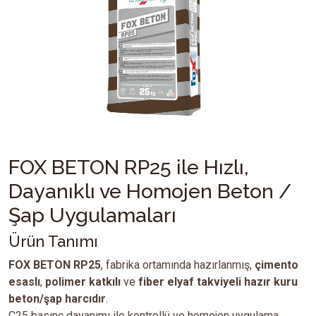
FOX BETON RP25 ile Hızlı,
Dayanıklı ve Homojen Beton /
Şap Uygulamaları
Ürün Tanımı
FOX BETON RP25
, fabrika ortamında hazırlanmış,
çimento
esaslı
,
polimer katkılı
ve
fiber elyaf takviyeli hazır kuru
beton/şap harcıdır
.
C25 basınç dayanımı ile kontrollü ve homojen uygulama