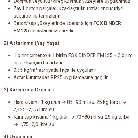
Donmuş veya tuz/kireç kusmuş yüzeylere uygulanmaz
Zayıf beton parçaları uzaklaştırılır; tozlar endüstriyel
süpürge ile temizlenir
Beton/şap yüzeylerinde aderans için
FOX BINDER
FM125
ile astarlama önerilir
2) Astarlama (Yaş-Yaşa)
1 birim çimento + 1 birim FOX BINDER FM125 + 2 birim
su ile karışım hazırlanır
0,35 kg/m² sarfiyatla fırça ile uygulanır
Astar kurumadan RP25 uygulamasına geçilir
3) Karıştırma Oranları
Harç kıvamı: 1 kg ürün → 85–90 ml su; 25 kg torba →
2,125–2,25 litre su
Kuru şap kıvamı: 1 kg ürün → 70–80 ml su; 25 kg torba
→ 1,75–2,0 litre su
4) Uygulama