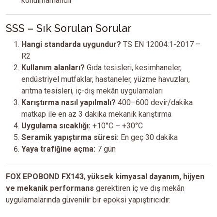
konulmamalıdır
SSS – Sık Sorulan Sorular
Hangi standarda uygundur?
TS EN 12004:1-2017 –
R2
Kullanım alanları?
Gıda tesisleri, kesimhaneler,
endüstriyel mutfaklar, hastaneler, yüzme havuzları,
arıtma tesisleri, iç-dış mekân uygulamaları
Karıştırma nasıl yapılmalı?
400–600 devir/dakika
matkap ile en az 3 dakika mekanik karıştırma
Uygulama sıcaklığı:
+10°C – +30°C
Seramik yapıştırma süresi:
En geç 30 dakika
Yaya trafiğine açma:
7 gün
FOX EPOBOND FX143
,
yüksek kimyasal dayanım, hijyen
ve mekanik performans
gerektiren iç ve dış mekân
uygulamalarında güvenilir bir epoksi yapıştırıcıdır.