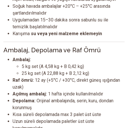
Soğuk havada ambalajlar +20°C – +25°C arasında
şartlandırılmalıdır
Uygulamadan 15–30 dakika sonra sabunlu su ile
temizlik başlatılmalıdır
Karışıma
su veya yeni malzeme eklemeyin
Ambalaj, Depolama ve Raf Ömrü
Ambalaj:
5 kg set (A 4,58 kg + B 0,42 kg)
25 kg set (A 22,88 kg + B 2,12 kg)
Raf ömrü:
12 ay (+5°C / +30°C, direkt güneş ışığından
uzak)
Açılmış ambalaj:
1 hafta içinde kullanılmalıdır
Depolama:
Orijinal ambalajında, serin, kuru, dondan
korunmuş
Kısa süreli depolamada max 3 palet üst üste
Uzun süreli depolamada paletler üst üste