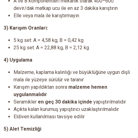
A ve B komponentleri mekanik olarak 400–600
devir/dak matkap ucu ile en az 3 dakika karıştırın
Elle veya mala ile karıştırmayın
3) Karışım Oranları:
5 kg set: A = 4,58 kg, B = 0,42 kg
25 kg set: A = 22,88 kg, B = 2,12 kg
4) Uygulama
Malzeme, kaplama kalınlığı ve büyüklüğüne uygun dişli
mala ile yüzeye sürülür ve taranır
Karışım yapıldıktan sonra
malzeme hemen
uygulanmalıdır
Seramikler
en geç 30 dakika içinde
yapıştırılmalıdır
Açıkta kalan kurumuş yapıştırıcı uzaklaştırılmalıdır
Eldiven kullanılması tavsiye edilir
5) Alet Temizliği