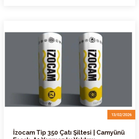
13/02/2026
İzocam Tip 350 Çatı Şiltesi | Camyünü