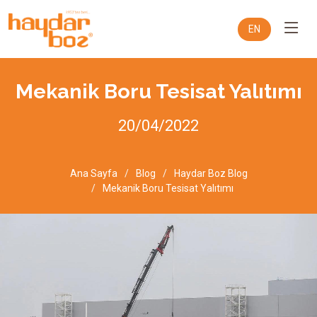
EN
Mekanik Boru Tesisat Yalıtımı
20/04/2022
Ana Sayfa
Blog
Haydar Boz Blog
Mekanik Boru Tesisat Yalıtımı