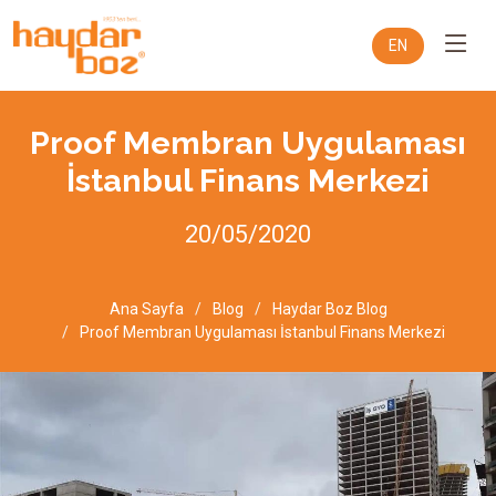
EN
Proof Membran Uygulaması
İstanbul Finans Merkezi
20/05/2020
Ana Sayfa
Blog
Haydar Boz Blog
Proof Membran Uygulaması İstanbul Finans Merkezi