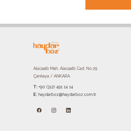
Alacaatlı Mah. Alacaatlı Cad. No:29
Çankaya / ANKARA
T:
+90 (312) 491 14 14
E:
haydarboz@haydarboz.com.tr​